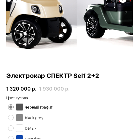
Электрокар СПЕКТР Self 2+2
1 320 000
р.
1 930 000
р.
Цвет кузова
черный графит
black grey
белый
голд блю